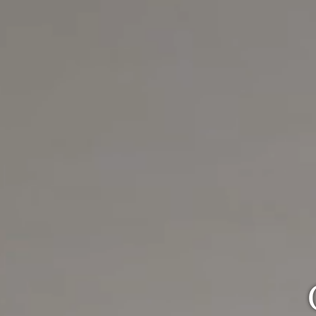
客 室
温 泉
料 理
エステ
館内施設
アクセス・駐車場
初島リゾートライン
観 光
宿
泊
予
約
メ
ニ
ュ
ー
を
閉