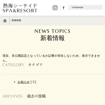
客 室
Language
温 泉
日本語
料 理
English
新着情報
エ
ス
한국어
NEWS TOPICS
テ
簡体中文
館
新着情報
繁体中文
内
施
設
多
現在、非公開設定となっているか記事が存在しないため、表示できませ
目
ん。
的
室
バ
リ
お知らせ
[ 3 ]
ア
フ
リ
ー
ア