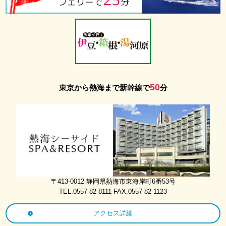
護
方
針
宿
泊
予
約
メ
50
東京から熱海まで新幹線で
分
ニ
ュ
ー
を
閉
じ
る
〒413-0012 静岡県熱海市東海岸町6番53号
TEL.0557-82-8111 FAX.0557-82-1123
アクセス詳細