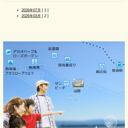
ク
セ
2026年07月
[ 1 ]
ス・
2026年03月
[ 2 ]
駐
車
場
初
島
リ
ゾ
ー
ト
ラ
イ
ン
観 光
よ
く
あ
る
ご
質