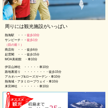
問
新
着
情
報
周りには観光施設がいっぱい
お
問
熱海駅 ・・・
徒歩10分
い
サンビーチ・・
徒歩1分
合
（目の前！）
わ
商店街 ・・・徒歩6分
せ
起雲閣 ・・・徒歩15分
SDGs
MOA美術館 ・車10分
へ
の
伊豆山神社 ・・・・・車10分
取
路地裏巡り ・・・・・・・・徒歩15分
り
アカオハーブ&ローズガーデン・車10分
組
熱海城・アタミロープウェイ・車10分
み
来宮神社 ・・・・・・車10分
個
人
情
報
保