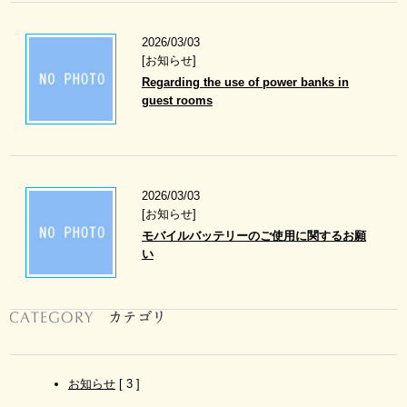
ク
セ
2026/03/03
ス・
[お知らせ]
駐
車
Regarding the use of power banks in
場
guest rooms
初
島
リ
ゾ
ー
2026/03/03
ト
[お知らせ]
ラ
モバイルバッテリーのご使用に関するお願
イ
い
ン
観 光
よ
く
あ
る
ご
お知らせ
[ 3 ]
質