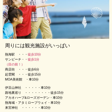
護
方
針
宿
泊
予
約
メ
周りには観光施設がいっぱい
ニ
ュ
熱海駅 ・・・
徒歩10分
ー
サンビーチ・・
徒歩1分
を
（目の前！）
閉
商店街 ・・・徒歩6分
じ
起雲閣 ・・・徒歩15分
る
MOA美術館 ・車10分
伊豆山神社 ・・・・・車10分
路地裏巡り ・・・・・・・・徒歩15分
アカオハーブ&ローズガーデン・車10分
熱海城・アタミロープウェイ・車10分
来宮神社 ・・・・・・車10分