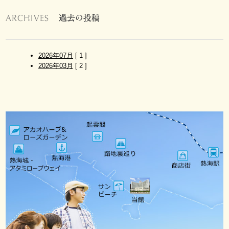
問
新
着
情
報
お
2026年07月
[ 1 ]
問
2026年03月
[ 2 ]
い
合
わ
せ
SDGs
へ
の
取
り
組
み
個
人
情
報
保