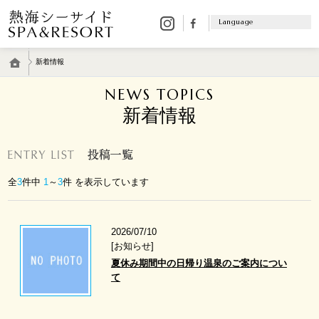
客 室
Language
温 泉
日本語
料 理
English
新着情報
エ
ス
한국어
NEWS TOPICS
テ
簡体中文
館
新着情報
繁体中文
内
施
設
多
目
全
3
件中
1
～
3
件 を表示しています
的
室
バ
2026/07/10
リ
[お知らせ]
ア
夏休み期間中の日帰り温泉のご案内につい
フ
て
リ
ー
ア